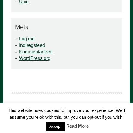
Ulve
Meta
Log ind
Indlægsfeed
Kommentarfeed
WordPress.org
This website uses cookies to improve your experience. We'll
KFUM Gråbrødre Gruppe er en del af
KFUM-Spejderne i
Danmark
·
Besøg os på Facebook
assume you're ok with this, but you can opt-out if you wish.
Read More
Accept