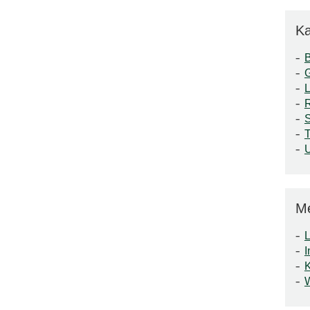
Ka
S
T
M
L
I