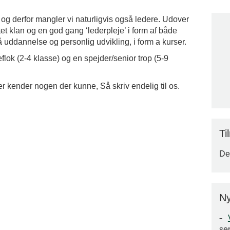
og derfor mangler vi naturligvis også ledere. Udover
tet klan og en god gang ‘lederpleje’ i form af både
 uddannelse og personlig udvikling, i form a kurser.
flok (2-4 klasse) og en spejder/senior trop (5-9
ller kender nogen der kunne, Så skriv endelig til os.
Ti
Der
Ny
se