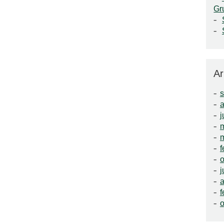
Gr
Ar
a
j
f
o
j
a
f
o