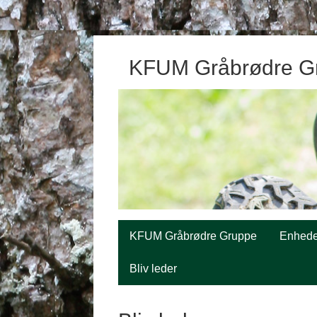
KFUM Gråbrødre G
KFUM Gråbrødre Gruppe
Enhede
Bliv leder