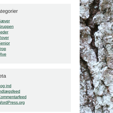
tegorier
Bæver
Gruppen
Leder
Rover
enior
rop
Ulve
eta
og ind
ndlægsfeed
Kommentarfeed
WordPress.org