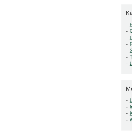
Ka
S
T
M
L
I