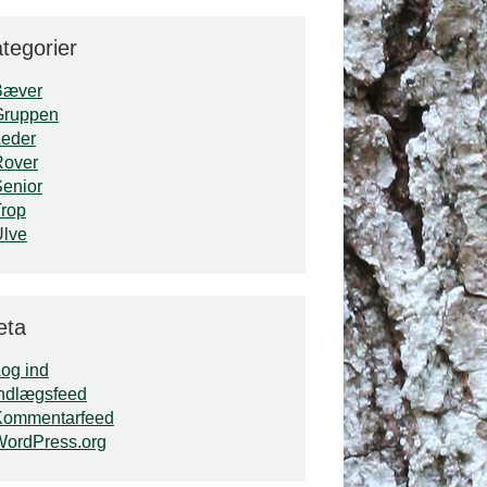
tegorier
Bæver
Gruppen
Leder
Rover
enior
rop
Ulve
eta
og ind
ndlægsfeed
Kommentarfeed
WordPress.org