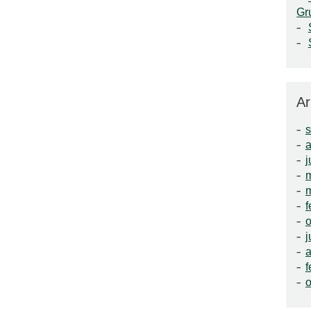
Gr
Ar
a
j
f
o
j
a
f
o