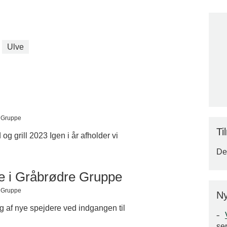
Ulve
e Gruppe
Ti
d og grill 2023 Igen i år afholder vi
Der
lse i Gråbrødre Gruppe
e Gruppe
Ny
ang af nye spejdere ved indgangen til
se