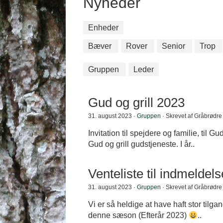
Nyheder
Enheder
Bæver
Rover
Senior
Trop
Gruppen
Leder
Gud og grill 2023
31. august 2023 ·
Gruppen
· Skrevet af Gråbrødr
Invitation til spejdere og familie, til Gu
Gud og grill gudstjeneste. I år..
Venteliste til indmelde
31. august 2023 ·
Gruppen
· Skrevet af Gråbrødr
Vi er så heldige at have haft stor tilg
denne sæson (Efterår 2023)
..